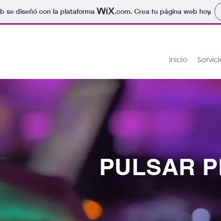
b se diseñó con la plataforma
.com
. Crea tu página web hoy.
Inicio
Servic
PULSAR P