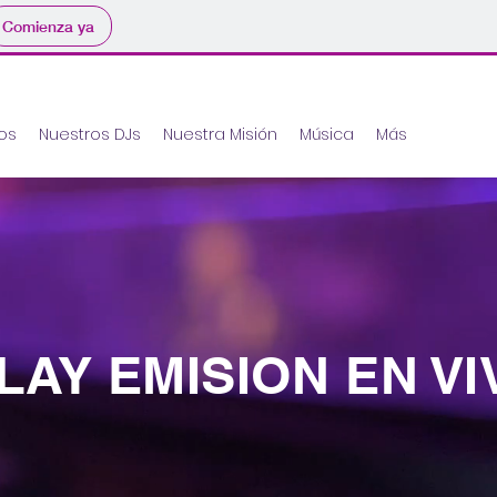
Comienza ya
ios
Nuestros DJs
Nuestra Misión
Música
Más
LAY EMISION EN VI