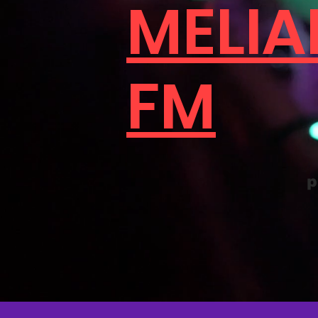
MELI
FM
p