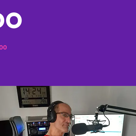
DO
000